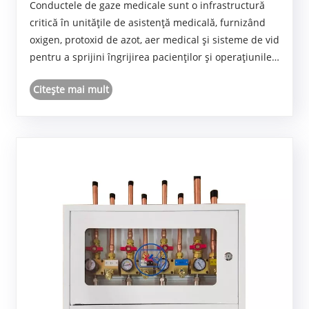
Conductele de gaze medicale sunt o infrastructură
critică în unitățile de asistență medicală, furnizând
oxigen, protoxid de azot, aer medical și sisteme de vid
pentru a sprijini îngrijirea pacienților și operațiunile
clinice. Acest ghid explorează designul, instalarea,
Citeşte mai mult
considerentele de siguranță și......