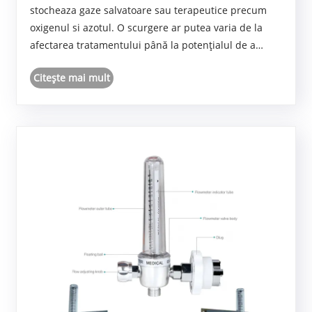
stocheaza gaze salvatoare sau terapeutice precum
oxigenul si azotul. O scurgere ar putea varia de la
afectarea tratamentului până la potențialul de a
provoca o explozie – consecințele sunt de neimaginat.
Citeşte mai mult
Prin urmare, prevenirea scurgerilor este abs......