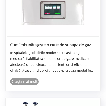
Cum îmbunătățește o cutie de supapă de gaz
medical siguranța și eficiența în unitățile de
În spitalele și clădirile moderne de asistență
asistență medicală
medicală, fiabilitatea sistemelor de gaze medicale
afectează direct siguranța pacienților și eficiența
clinică. Acest ghid aprofundat explorează modul în
care o cutie de supapă de gaz medical sprijină
Citeşte mai mult
distribuția sigură a gazului, răspunsul rapid în
caz......