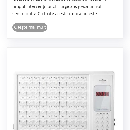
timpul intervențiilor chirurgicale, joacă un rol
semnificativ. Cu toate acestea, dacă nu este
manipulat corespunzător și nu este curățat temeinic,
Citeşte mai mult
există riscul de inhalare accidentală.