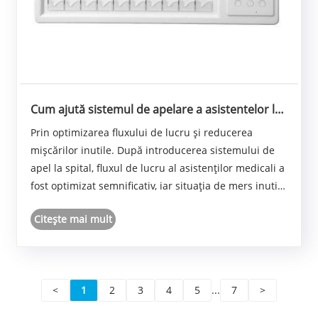
Cum ajută sistemul de apelare a asistentelor la
reducerea volumului de muncă al asistentelor?
Prin optimizarea fluxului de lucru și reducerea
mișcărilor inutile. După introducerea sistemului de
apel la spital, fluxul de lucru al asistenților medicali a
fost optimizat semnificativ, iar situația de mers inutile
a fost mult redusă.
Citeşte mai mult
<
1
2
3
4
5
...
7
>