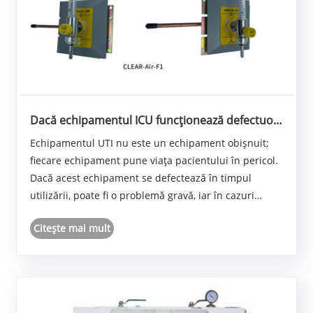
Dacă echipamentul ICU funcționează defectuos
în timpul utilizării, în câte ore trebuie păstrat
Echipamentul UTI nu este un echipament obișnuit;
timpul de răspuns post-vânzare al
fiecare echipament pune viața pacientului în pericol.
producătorului pentru a reduce riscul de
întârziere a tratamentului?
Dacă acest echipament se defectează în timpul
utilizării, poate fi o problemă gravă, iar în cazuri
grave, chiar fatală. De exemplu, dacă un monitor se
Citeşte mai mult
defectează și semnele vitale ale pacientului s......